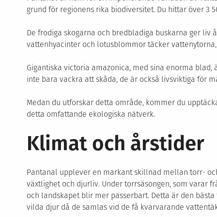
grund för regionens rika biodiversitet. Du hittar över 3 
De frodiga skogarna och bredbladiga buskarna ger liv 
vattenhyacinter och lotusblommor täcker vattenytorna, v
Gigantiska victoria amazonica, med sina enorma blad, ä
inte bara vackra att skåda, de är också livsviktiga för m
Medan du utforskar detta område, kommer du upptäcka at
detta omfattande ekologiska nätverk.
Klimat och årstider
Pantanal upplever en markant skillnad mellan torr- oc
växtlighet och djurliv. Under torrsäsongen, som varar f
och landskapet blir mer passerbart. Detta är den bästa 
vilda djur då de samlas vid de få kvarvarande vattentä