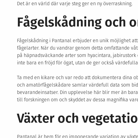
Det är en värld där varje steg ger en ny överraskning.
Fågelskådning och o
Fågelskådning i Pantanal erbjuder en unik möjlighet att
fågelarter. När du vandrar genom detta omfattande vå
på häpnadsväckande arter som hyacintara, jabirustork 
inte bara en fröjd för ögat, utan de ger också värdefulla
Ta med en kikare och var redo att dokumentera dina obse
och amatörfågelskådare samlar värdefull data som bidra
bevarandeinsatser. Din upplevelse här blir mer än bara 
till forskningen om och skyddet av dessa magnifika vare
Växter och vegetati
Pantanal är hem för en imponerande variation av växter