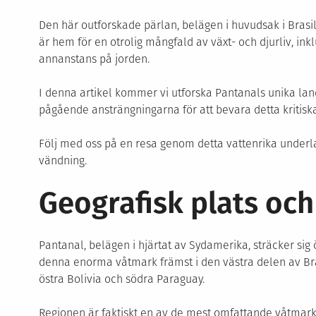
Den här outforskade pärlan, belägen i huvudsak i Brasi
är hem för en otrolig mångfald av växt- och djurliv, in
annanstans på jorden.
I denna artikel kommer vi utforska Pantanals unika lan
pågående ansträngningarna för att bevara detta kritis
Följ med oss på en resa genom detta vattenrika underl
vändning.
Geografisk plats oc
Pantanal, belägen i hjärtat av Sydamerika, sträcker sig 
denna enorma våtmark främst i den västra delen av Br
östra Bolivia och södra Paraguay.
Regionen är faktiskt en av de mest omfattande våtmark