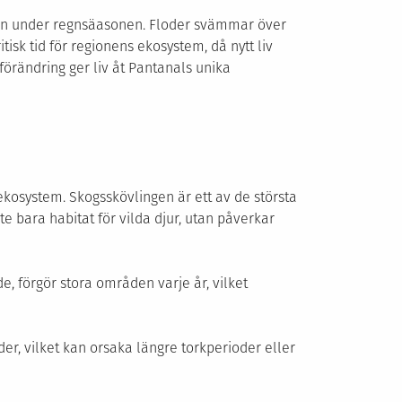
ionen under regnsäasonen. Floder svämmar över
tisk tid för regionens ekosystem, då nytt liv
förändring ger liv åt Pantanals unika
ekosystem. Skogsskövlingen är ett av de största
e bara habitat för vilda djur, utan påverkar
 förgör stora områden varje år, vilket
er, vilket kan orsaka längre torkperioder eller