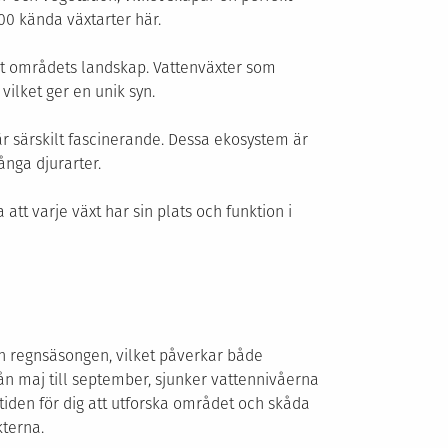
500 kända växtarter här.
åt områdets landskap. Vattenväxter som
ilket ger en unik syn.
r särskilt fascinerande. Dessa ekosystem är
ånga djurarter.
t varje växt har sin plats och funktion i
h regnsäsongen, vilket påverkar både
rån maj till september, sjunker vattennivåerna
tiden för dig att utforska området och skåda
kterna.