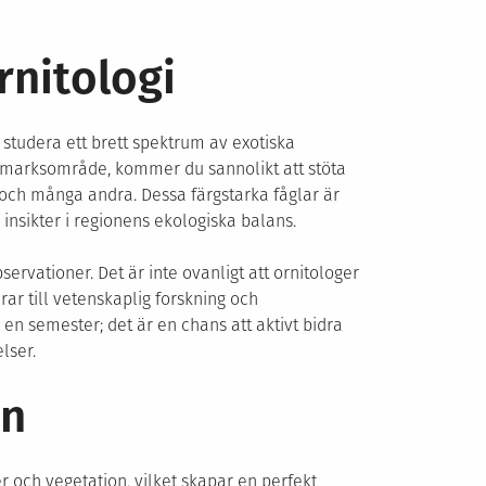
rnitologi
 studera ett brett spektrum av exotiska
tmarksområde, kommer du sannolikt att stöta
och många andra. Dessa färgstarka fåglar är
 insikter i regionens ekologiska balans.
rvationer. Det är inte ovanligt att ornitologer
r till vetenskaplig forskning och
en semester; det är en chans att aktivt bidra
lser.
on
 och vegetation, vilket skapar en perfekt