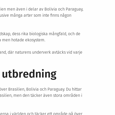
lien men även i delar av Bolivia och Paraguay,
klusive många arter som inte finns någon
dskap, dess rika biologiska mångfald, och de
ka men hotade ekosystem.
and, där naturens underverk avtäcks vid varje
h utbredning
över Brasilien, Bolivia och Paraguay. Du hittar
asilien, men den täcker även stora områden i
erna i världen och täcker ett område på över