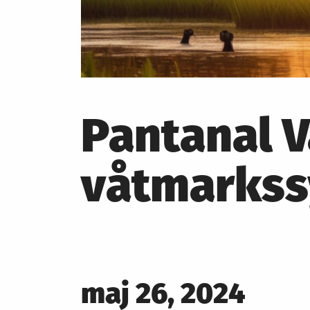
Pantanal V
våtmarks
Posted
maj 26, 2024