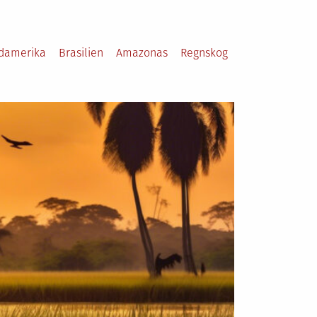
damerika
Brasilien
Amazonas
Regnskog