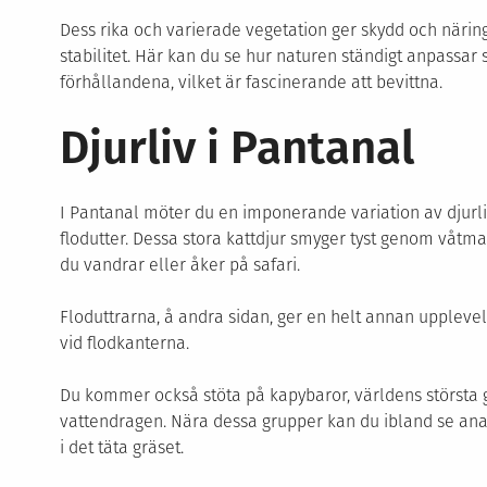
Dess rika och varierade vegetation ger skydd och närin
stabilitet. Här kan du se hur naturen ständigt anpassar
förhållandena, vilket är fascinerande att bevittna.
Djurliv i Pantanal
I Pantanal möter du en imponerande variation av djurliv,
flodutter. Dessa stora kattdjur smyger tyst genom våtm
du vandrar eller åker på safari.
Floduttrarna, å andra sidan, ger en helt annan uppleve
vid flodkanterna.
Du kommer också stöta på kapybaror, världens största 
vattendragen. Nära dessa grupper kan du ibland se an
i det täta gräset.