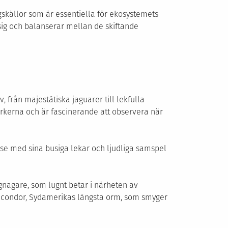
gskällor som är essentiella för ekosystemets
 sig och balanserar mellan de skiftande
 från majestätiska jaguarer till lekfulla
arkerna och är fascinerande att observera när
lse med sina busiga lekar och ljudliga samspel
gnagare, som lugnt betar i närheten av
acondor, Sydamerikas längsta orm, som smyger